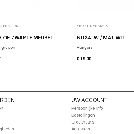
 DENMARK
FROST DENMARK
COPY OF ZWARTE MEUBELKNOP BERTRAM BEERBAUM BB26/160 ZWART
N1134-W / MAT WIT
lgrepen
Hangers
0
€ 19,00
RDEN
UW ACCOUNT
en
Persoonlijke Info
Bestellingen
Creditnota's
igheden
Adressen