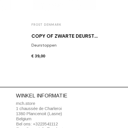
FROST DENMARK
FROS
COPY OF ZWARTE DEURSTOP FROST N1931B
Deurstoppen
Deur
€ 39,00
€ 39,
WINKEL INFORMATIE
mch.store
1 chaussée de Charleroi
1380 Plancenoit (Lasne)
Belgium
Bel ons:
+3223541112