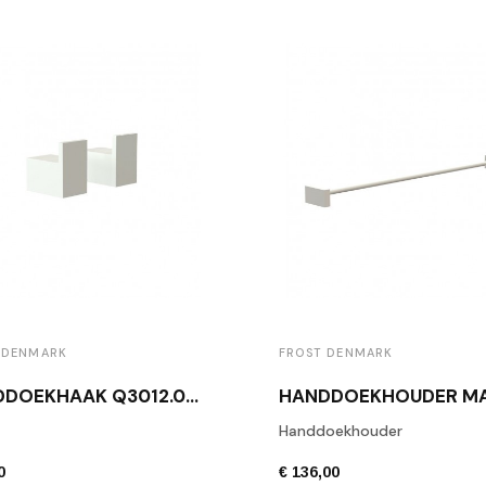
 DENMARK
FROST DENMARK
HANDDOEKHAAK Q3012.036.76 WIT (PAAR)
Handdoekhouder
0
€ 136,00