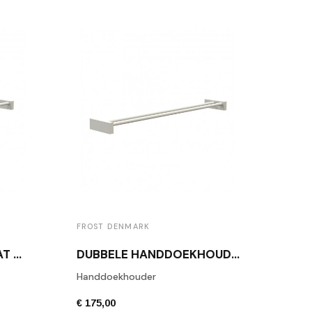
FROST DENMARK
FROS
HANDDOEKHOUDER MAT WIT FROST QUADRA
DUBBELE HANDDOEKHOUDER MAT WIT FROST QUADRA
Handdoekhouder
Toile
€ 175,00