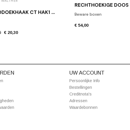
 WALTHER
HANDDOEKHAAK CT HAK1 MAT ZWART
Beware boxen
€ 54,00
0
€ 20,30
RDEN
UW ACCOUNT
en
Persoonlijke Info
Bestellingen
Creditnota's
igheden
Adressen
waarden
Waardebonnen