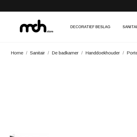
DECORATIEF BESLAG
SANITA
Home
Sanitair
De badkamer
Handdoekhouder
Port