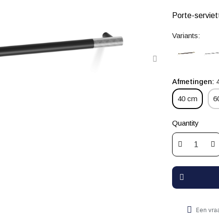
Porte-servie
Variants:
Afmetingen
40 cm
6
Quantity
Een vra