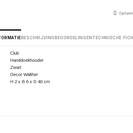
Ophalen
FORMATIE
BESCHRIJVING
BEOORDELINGEN
TECHNISCHE FIC
Club
Handdoekhouder
Zwart
Decor Walther
H 2 x B 6 x D 40 cm