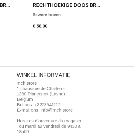
DECO
RECHTHOEKIGE DOOS BROWNIE BOD2 WITTE LEDER
RECHTHOEKIGE DOOS BROWNIE BMD2 ZWARTE LEREN
Beware boxen
Toile
€ 58,00
€ 42,
WINKEL INFORMATIE
mch.store
1 chaussée de Charleroi
1380 Plancenoit (Lasne)
Belgium
Bel ons:
+3223541112
E-mail ons:
info@mch.store
Horaires d'ouverture du magasin:
du mardi au vendredi de 9h30 à
18h00