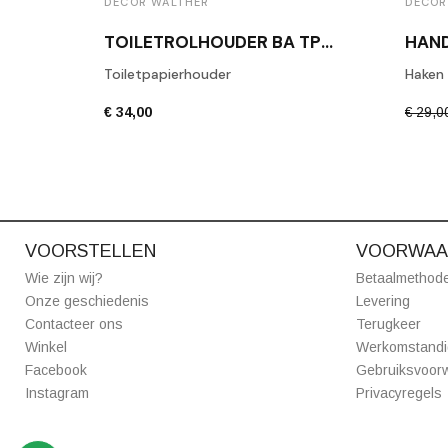
DECOR WALTHER
DECOR
TOILETROLHOUDER BA TPH1 GEPOLIJST CHROOM
Toiletpapierhouder
Haken
€ 34,00
€ 29,0
VOORSTELLEN
VOORWAA
Wie zijn wij?
Betaalmethod
Onze geschiedenis
Levering
Contacteer ons
Terugkeer
Winkel
Werkomstand
Facebook
Gebruiksvoor
Instagram
Privacyregels