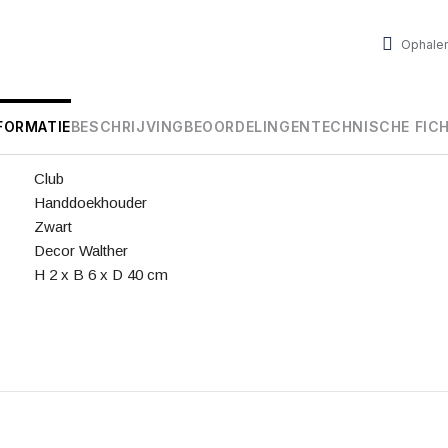
Ophalen
FORMATIE
BESCHRIJVING
BEOORDELINGEN
TECHNISCHE FIC
Club
Handdoekhouder
Zwart
Decor Walther
H 2 x B 6 x D 40 cm