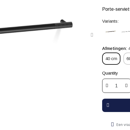
Porte-servie
Variants:
Afmetingen
40 cm
6
Quantity
Een vra