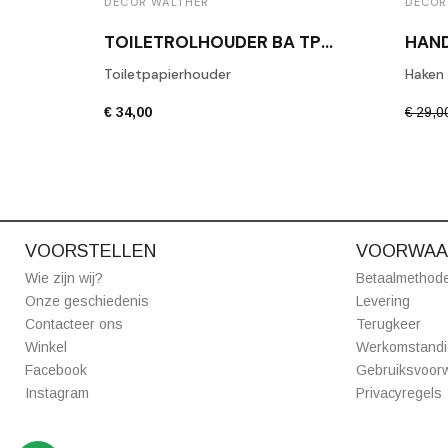
DECOR WALTHER
DECOR
TOILETROLHOUDER BA TPH1 GEPOLIJST CHROOM
Toiletpapierhouder
Haken
€ 34,00
€ 29,0
VOORSTELLEN
VOORWAA
Wie zijn wij?
Betaalmethod
Onze geschiedenis
Levering
Contacteer ons
Terugkeer
Winkel
Werkomstand
Facebook
Gebruiksvoor
Instagram
Privacyregels