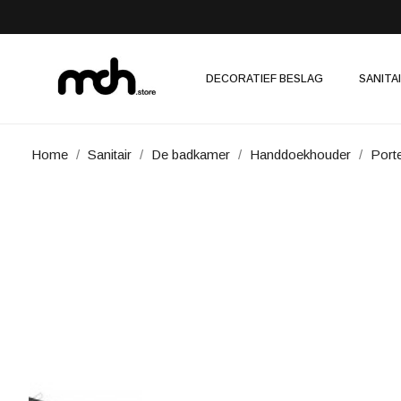
DECORATIEF BESLAG
SANITA
Home
Sanitair
De badkamer
Handdoekhouder
Port