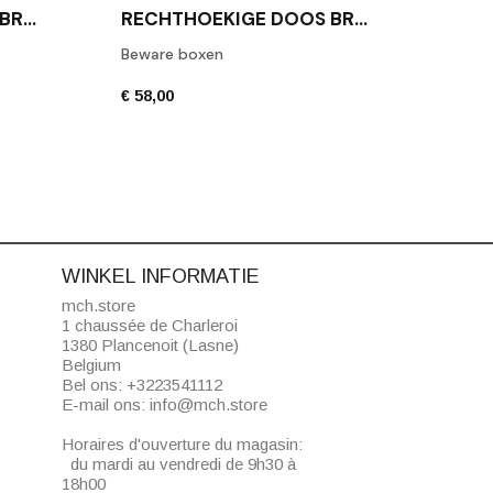
DECO
RECHTHOEKIGE DOOS BROWNIE BOD2 WITTE LEDER
RECHTHOEKIGE DOOS BROWNIE BMD2 ZWARTE LEREN
Beware boxen
Toile
€ 58,00
€ 42,
WINKEL INFORMATIE
mch.store
1 chaussée de Charleroi
1380 Plancenoit (Lasne)
Belgium
Bel ons:
+3223541112
E-mail ons:
info@mch.store
Horaires d'ouverture du magasin:
du mardi au vendredi de 9h30 à
18h00