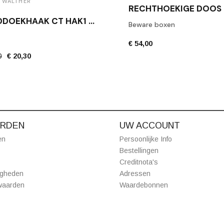
 WALTHER
HANDDOEKHAAK CT HAK1 MAT ZWART
Beware boxen
€ 54,00
0
€ 20,30
RDEN
UW ACCOUNT
en
Persoonlijke Info
Bestellingen
Creditnota's
igheden
Adressen
waarden
Waardebonnen