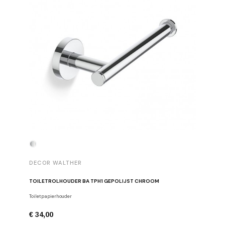
DECOR WALTHER
DECOR 
TOILETROLHOUDER BA TPH1 GEPOLIJST CHROOM
HANDDOE
Toiletpapierhouder
Haken
€ 34,00
€ 29,00