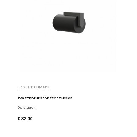
FROST DENMARK
FROST 
ZWARTE DEURSTOP FROST N1931B
Deurstoppen
Meubelgre
€ 32,00
€ 16,00