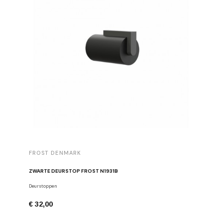
FROST DENMARK
FROST 
ZWARTE DEURSTOP FROST N1931B
Deurstoppen
Meubelgre
€ 32,00
€ 16,00