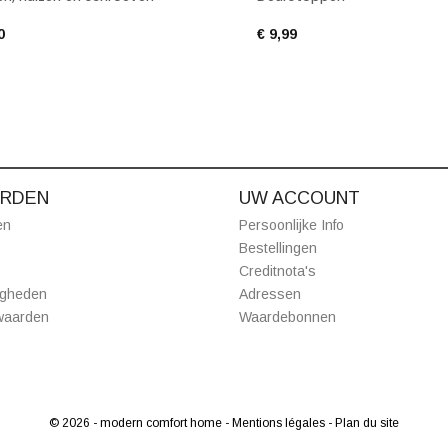
0
€ 9,99
RDEN
UW ACCOUNT
en
Persoonlijke Info
Bestellingen
Creditnota's
igheden
Adressen
waarden
Waardebonnen
© 2026 - modern comfort home
- Mentions légales
- Plan du site