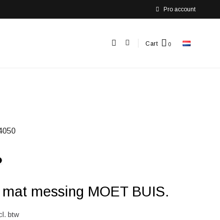
Pro account
Cart
4050
 4 mat messing MOET BUIS.
cl. btw