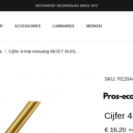
DECORATIEF DEURBESLAG SINCE 1972
IR
ACCESSOIRES
LUMINAIRES
MERKEN
s
Cijfer 4 mat messing MOET BUIS.
SKU
PE204
Cijfer
€ 16,20
in