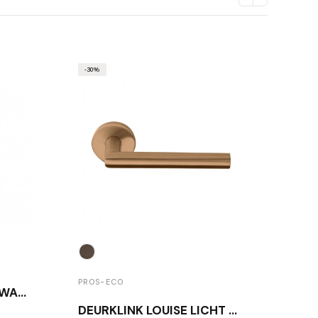
-30%
PROS-ECO
PROS
DEURSTOPPER BORA ZWART
DEURKLINK LOUISE LICHT BRONS