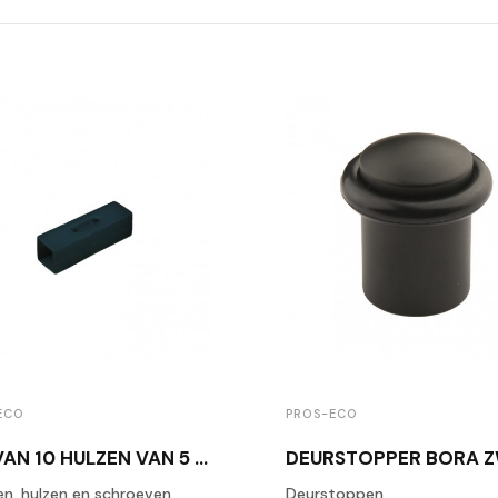
ECO
PROS-ECO
SET VAN 10 HULZEN VAN 5 MM NAAR 6 MM
n, hulzen en schroeven
Deurstoppen