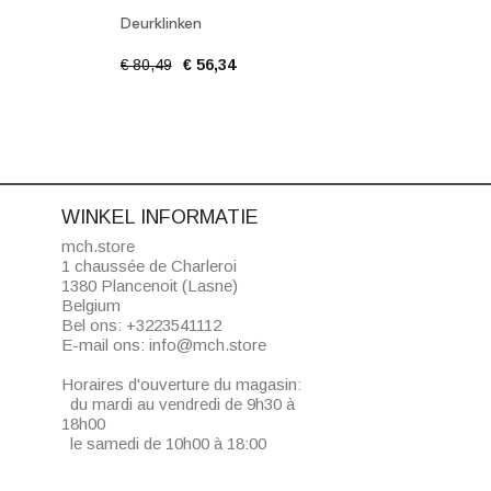
Deurklinken
Deurk
€ 80,49
€ 56,34
€ 56,
WINKEL INFORMATIE
mch.store
1 chaussée de Charleroi
1380 Plancenoit (Lasne)
Belgium
Bel ons:
+3223541112
E-mail ons:
info@mch.store
Horaires d'ouverture du magasin:
du mardi au vendredi de 9h30 à
18h00
le samedi de 10h00 à 18:00