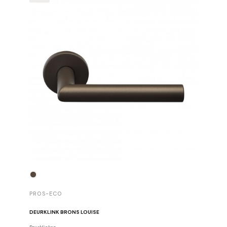
PROS-E
PROS-ECO
SET VAN 
DEURKLINK BRONS LOUISE
Stangen, h