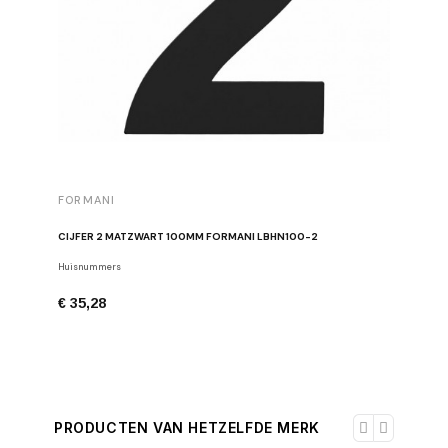
FORMANI
FORMAN
CIJFER 2 MATZWART 100MM FORMANI LBHN100-2
CHIFFRE 
Huisnummers
Huisnumm
€ 35,28
€ 35,28
PRODUCTEN VAN HETZELFDE MERK