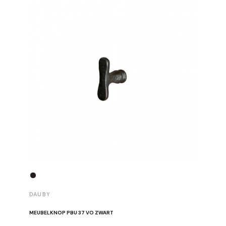
DAUBY
DAUBY
MEUBELKNOP PBU 37 VO ZWART
MEUBELK