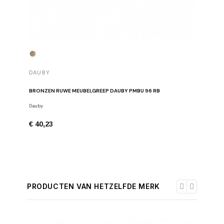
DAUBY
DAUBY
BRONZEN RUWE MEUBELGREEP DAUBY PMBU 96 RB
BRONZEN
Dauby
Meubelgre
€ 40,23
€ 45,90
PRODUCTEN VAN HETZELFDE MERK