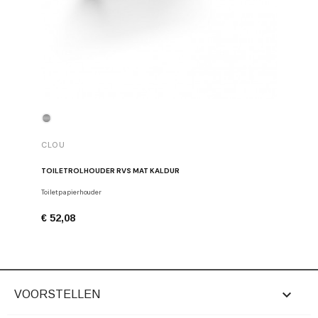
CLOU
CLOU
TOILETROLHOUDER RVS MAT KALDUR
TOILETR
Toiletpapierhouder
Toiletpapi
€ 52,08
€ 52,08

VOORSTELLEN