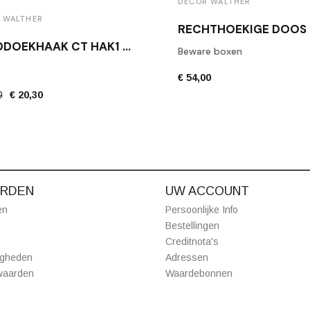
DECOR WALTHER
 WALTHER
HANDDOEKHAAK CT HAK1 MAT ZWART
Beware boxen
€ 54,00
0
€ 20,30
RDEN
UW ACCOUNT
en
Persoonlijke Info
Bestellingen
Creditnota's
igheden
Adressen
waarden
Waardebonnen