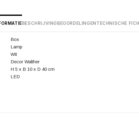
FORMATIE
BESCHRIJVING
BEOORDELINGEN
TECHNISCHE FIC
Box
Lamp
Wit
Decor Walther
H 5 x B 10 x D 40 cm
LED