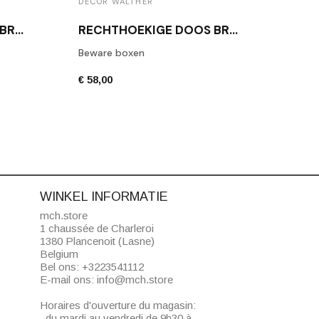
DECOR WALTHER
DECO
RECHTHOEKIGE DOOS BROWNIE BOD2 WITTE LEDER
RECHTHOEKIGE DOOS BROWNIE BMD2 ZWARTE LEREN
Beware boxen
Toile
€ 58,00
€ 42,
WINKEL INFORMATIE
mch.store
1 chaussée de Charleroi
1380 Plancenoit (Lasne)
Belgium
Bel ons:
+3223541112
E-mail ons:
info@mch.store
Horaires d'ouverture du magasin:
du mardi au vendredi de 9h30 à