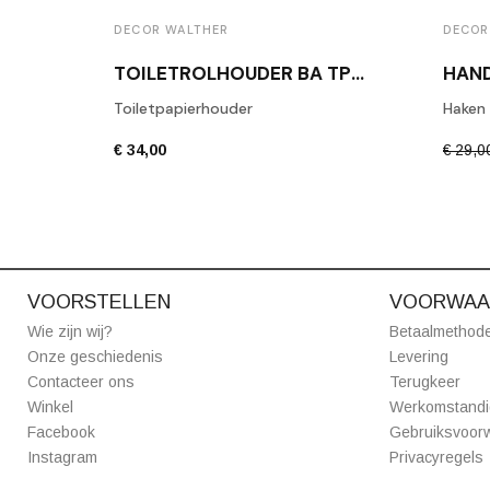
DECOR WALTHER
DECOR
TOILETROLHOUDER BA TPH1 GEPOLIJST CHROOM
Toiletpapierhouder
Haken
€ 34,00
€ 29,0
VOORSTELLEN
VOORWAA
Wie zijn wij?
Betaalmethod
Onze geschiedenis
Levering
Contacteer ons
Terugkeer
Winkel
Werkomstand
Facebook
Gebruiksvoor
Instagram
Privacyregels