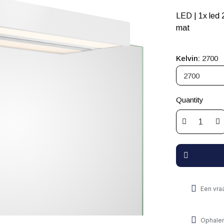
LED | 1x led 230V 20,6W 3000K ou 2700K | IP44 | Verre opalin blanc
mat
Kelvin
2700
Quantity
Een vra
Ophalen