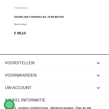
FORMANI
FORMAN
DEURKLINK FORMANI LB2-19 BR BRONS
MEUBELK
Deurklinken
Meubelkno
€ 68,10
€ 26,24

VOORSTELLEN

VOORWAARDEN

UW ACCOUNT
WINKEL INFORMATIE
© 2026 - modern comfort home
- Mentions légales
- Plan du site