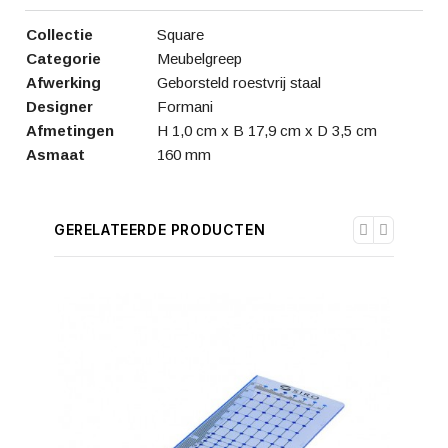
Collectie
Square
Categorie
Meubelgreep
Afwerking
Geborsteld roestvrij staal
Designer
Formani
Afmetingen
H 1,0 cm x B 17,9 cm x D 3,5 cm
Asmaat
160 mm
GERELATEERDE PRODUCTEN