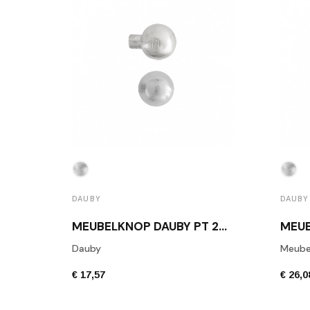
DAUBY
DAUBY
MEUBELKNOP DAUBY PT 20 WBS MAT WIT BRONS
Dauby
Meube
€ 17,57
€ 26,0