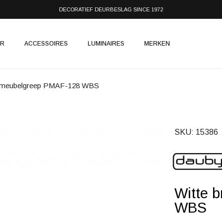
DECORATIEF DEURBESLAG SINCE 1972
IR
ACCESSOIRES
LUMINAIRES
MERKEN
n meubelgreep PMAF-128 WBS
SKU
15386
Witte 
WBS