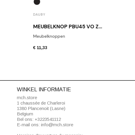
DAUBY
DAUB
MEUBELKNOP PBU45 VO ZWART
Meubelknoppen
Daub
€ 11,33
€ 6,8
WINKEL INFORMATIE
mch.store
1 chaussée de Charleroi
1380 Plancenoit (Lasne)
Belgium
Bel ons:
+3223541112
E-mail ons:
info@mch.store