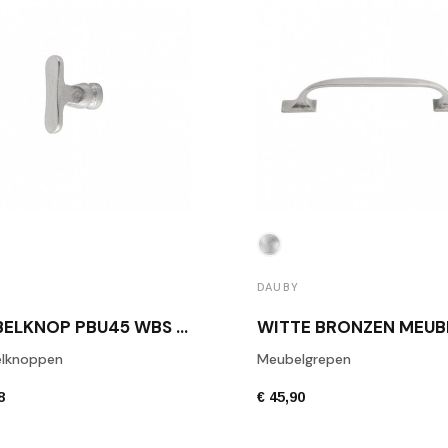
DAUBY
MEUBELKNOP PBU45 WBS MAT WIT BRONS
lknoppen
Meubelgrepen
8
€ 45,90