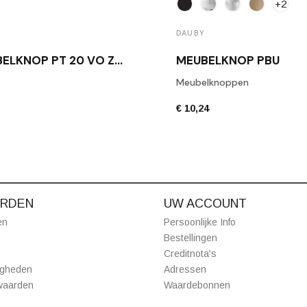
+2
DAUBY
MEUBELKNOP PT 20 VO ZWART
MEUBELKNOP PBU
Meubelknoppen
€ 10,24
RDEN
UW ACCOUNT
en
Persoonlijke Info
Bestellingen
Creditnota's
igheden
Adressen
waarden
Waardebonnen