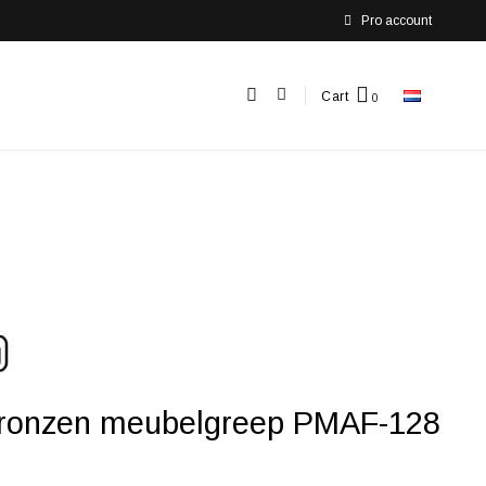
Pro account
Cart
bronzen meubelgreep PMAF-128