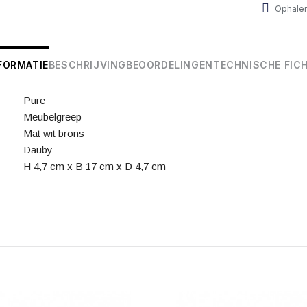
Ophalen
FORMATIE
BESCHRIJVING
BEOORDELINGEN
TECHNISCHE FIC
Pure
Meubelgreep
Mat wit brons
Dauby
H 4,7 cm x B 17 cm x D 4,7 cm