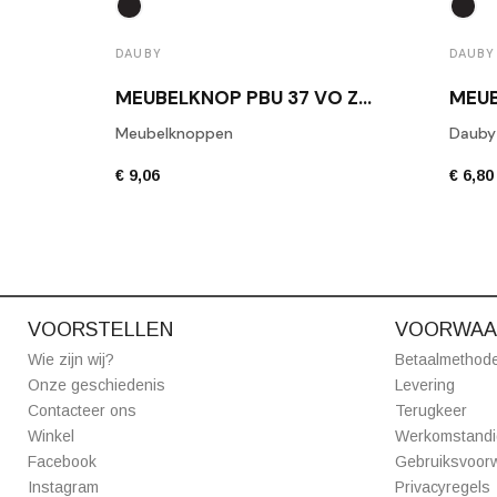
DAUBY
DAUBY
MEUBELKNOP PBU 37 VO ZWART
Meubelknoppen
Dauby
€ 9,06
€ 6,80
VOORSTELLEN
VOORWAA
Wie zijn wij?
Betaalmethod
Onze geschiedenis
Levering
Contacteer ons
Terugkeer
Winkel
Werkomstand
Facebook
Gebruiksvoor
Instagram
Privacyregels