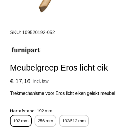
SKU
109520192-052
Meubelgreep Eros licht eik
€ 17,16
incl. btw
Trekmechanisme voor Eros licht eiken gelakt meubel
Hartafstand
192 mm
192 mm
256 mm
192/512 mm