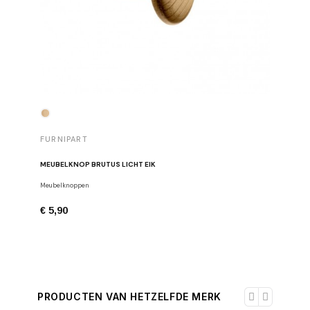
FURNIPART
FURNIP
MEUBELKNOP BRUTUS LICHT EIK
MEUBELGR
Meubelknoppen
Meubelgre
€ 5,90
€ 16,53
PRODUCTEN VAN HETZELFDE MERK