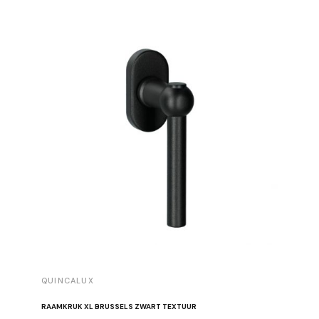
QUINCALUX
QUINCA
RAAMKRUK XL BRUSSELS ZWART TEXTUUR
MEUBELG