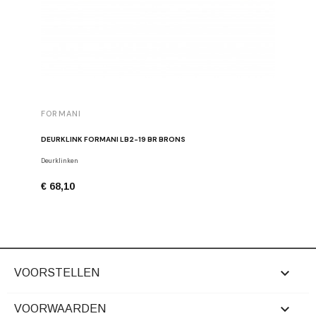
FORMANI
FORMAN
DEURKLINK FORMANI LB2-19 BR BRONS
MEUBELK
Deurklinken
Meubelkno
€ 68,10
€ 26,24

VOORSTELLEN

VOORWAARDEN