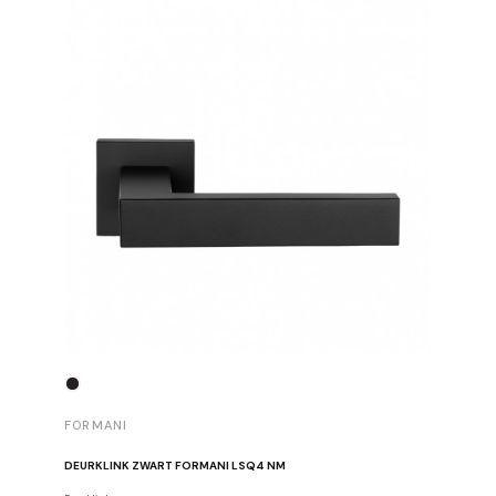
FORMANI
FORMAN
DEURKLINK ZWART FORMANI LSQ4 NM
DEURKLIN