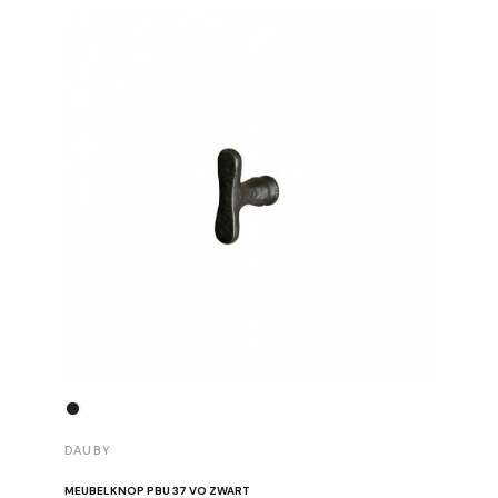
DAUBY
DAUBY
MEUBELKNOP PBU 37 VO ZWART
MEUBELK