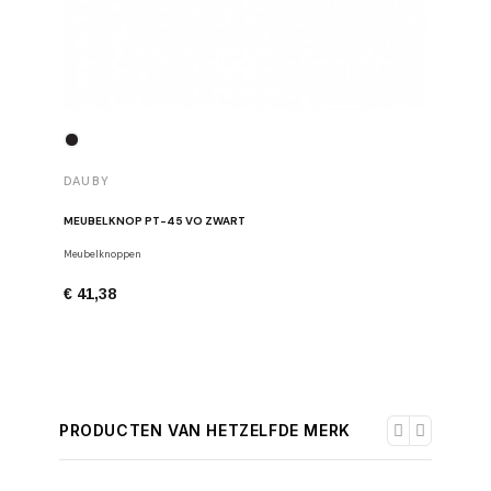
DAUBY
DAUBY
MEUBELKNOP PT-45 VO ZWART
MEUBELK
Meubelknoppen
Meubelkno
€ 41,38
€ 14,17
PRODUCTEN VAN HETZELFDE MERK