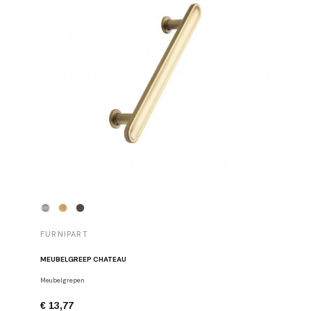
FURNIPART
FURNIP
MEUBELGREEP CHATEAU
MEUBELG
Meubelgrepen
Meubelgre
€ 13,77
€ 9,29