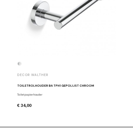
DECOR WALTHER
DECOR 
TOILETROLHOUDER BA TPH1 GEPOLIJST CHROOM
HANDDOE
Toiletpapierhouder
Haken
€ 34,00
€ 29,00