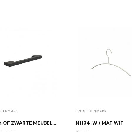
 DENMARK
FROST DENMARK
COPY OF ZWARTE MEUBELKNOP BERTRAM BEERBAUM BB26/160 ZWART
N1134-W / MAT WIT