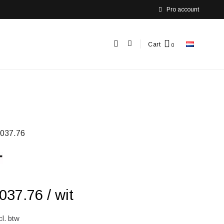
Pro account
Cart
037.76
37.76 / wit
cl. btw