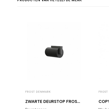
FROST DENMARK
FROST
ZWARTE DEURSTOP FROST N1931B