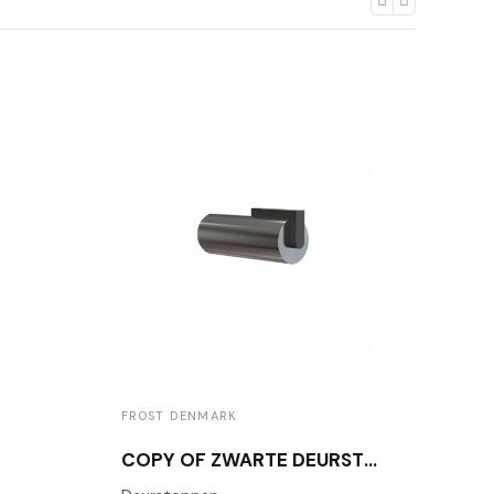
FROST DENMARK
FROS
COPY OF ZWARTE DEURSTOP FROST N1931B