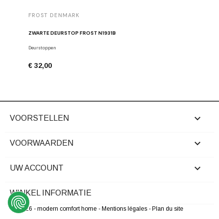
FROST DENMARK
FROST 
ZWARTE DEURSTOP FROST N1931B
Deurstoppen
Meubelgre
€ 32,00
€ 16,00

VOORSTELLEN

VOORWAARDEN

UW ACCOUNT
WINKEL INFORMATIE
© 2026 - modern comfort home
- Mentions légales
- Plan du site