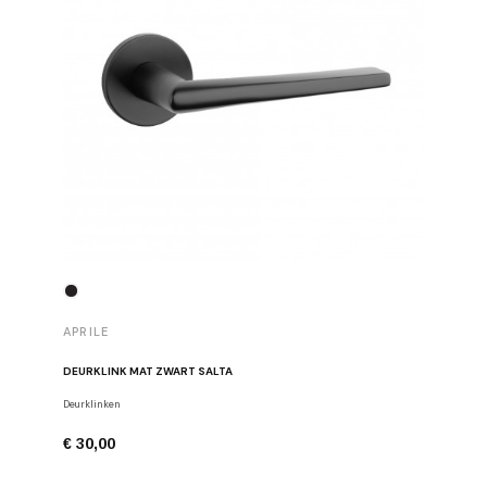
APRILE
APRILE
DEURKLINK MAT ZWART SALTA
DEURKLIN
Deurklinken
Deurklinke
€ 30,00
€ 43,00