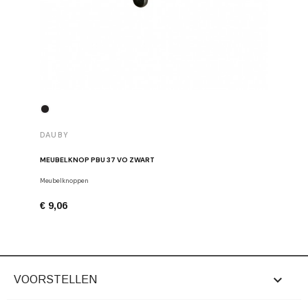
DAUBY
DAUBY
MEUBELKNOP PBU 37 VO ZWART
MEUBELK
Meubelknoppen
Dauby
€ 9,06
€ 6,80

VOORSTELLEN