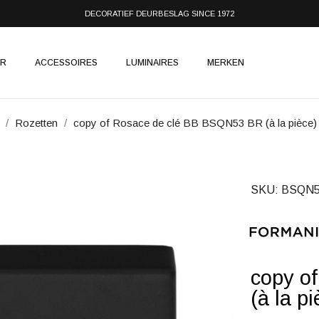
DECORATIEF DEURBESLAG SINCE 1972
IR
ACCESSOIRES
LUMINAIRES
MERKEN
Rozetten
copy of Rosace de clé BB BSQN53 BR (à la pièce)
SKU
BSQN5
copy o
(à la pi