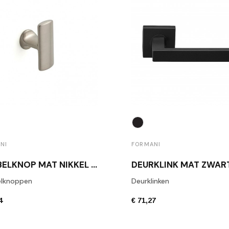
NI
FORMANI
MEUBELKNOP MAT NIKKEL 1929M NS
lknoppen
Deurklinken
4
€ 71,27