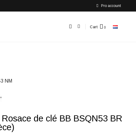
Pro account
Cart
3 NM
f Rosace de clé BB BSQN53 BR
èce)