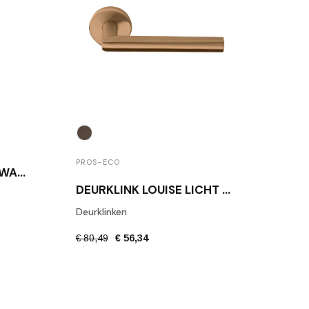
PROS-ECO
PROS
DEURSTOPPER BORA ZWART
DEURKLINK LOUISE LICHT BRONS
Deurklinken
Deurk
€ 80,49
€ 56,34
€ 56,