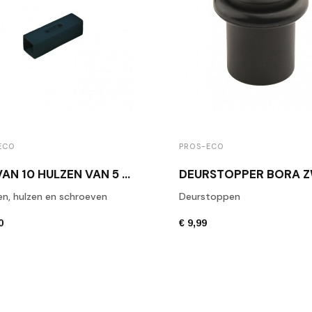
ECO
PROS-ECO
SET VAN 10 HULZEN VAN 5 MM NAAR 6 MM
n, hulzen en schroeven
Deurstoppen
0
€ 9,99