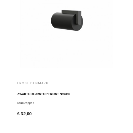
FROST DENMARK
FROST 
ZWARTE DEURSTOP FROST N1931B
Deurstoppen
Meubelgre
€ 32,00
€ 16,00