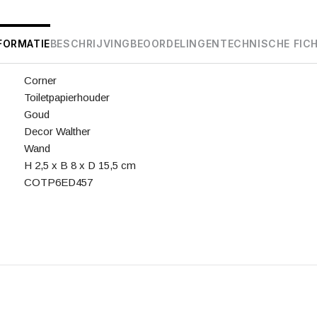
FORMATIE
BESCHRIJVING
BEOORDELINGEN
TECHNISCHE FIC
Corner
Toiletpapierhouder
Goud
Decor Walther
Wand
H 2,5 x B 8 x D 15,5 cm
COTP6ED457