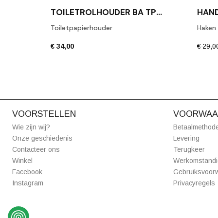
TOILETROLHOUDER BA TPH1 GEPOLIJST CHROOM
Toiletpapierhouder
Haken
€ 34,00
€ 29,0
VOORSTELLEN
VOORWAA
Wie zijn wij?
Betaalmethod
Onze geschiedenis
Levering
Contacteer ons
Terugkeer
Winkel
Werkomstand
Facebook
Gebruiksvoor
Instagram
Privacyregels