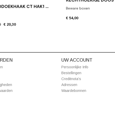
HANDDOEKHAAK CT HAK1 MAT ZWART
Beware boxen
€ 54,00
0
€ 20,30
RDEN
UW ACCOUNT
en
Persoonlijke Info
Bestellingen
Creditnota's
igheden
Adressen
waarden
Waardebonnen