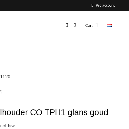
Pro account
Cart
1120
rolhouder CO TPH1 glans goud
incl. btw