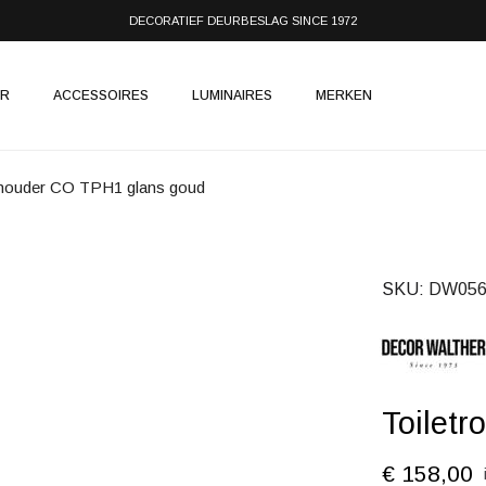
DECORATIEF DEURBESLAG SINCE 1972
IR
ACCESSOIRES
LUMINAIRES
MERKEN
olhouder CO TPH1 glans goud
SKU
DW056
Toilet
€ 158,00