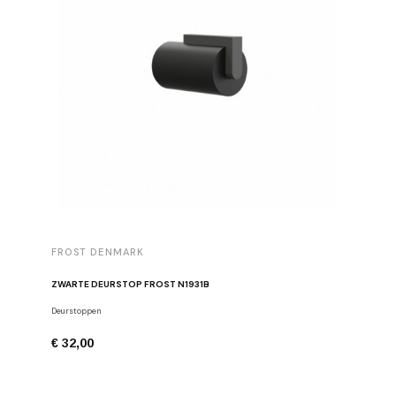
FROST DENMARK
FROST 
ZWARTE DEURSTOP FROST N1931B
Deurstoppen
Meubelgre
€ 32,00
€ 16,00