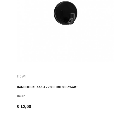
HEWI
HEWI
HANDDOEKHAAK 477.90.010.90 ZWART
HANDDOE
Haken
Haken
€ 12,60
€ 12,60