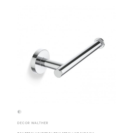
-30%
DECOR WALTHER
DECOR 