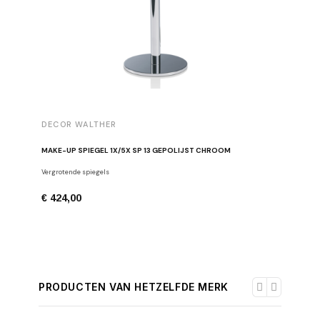
DECOR WALTHER
DECOR 
MAKE-UP SPIEGEL 1X/5X SP 13 GEPOLIJST CHROOM
BEKER C
Vergrotende spiegels
Bekers
€ 424,00
€ 283,0
PRODUCTEN VAN HETZELFDE MERK