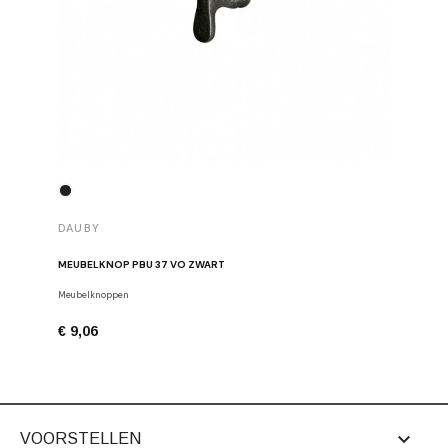
DAUBY
DAUBY
MEUBELKNOP PBU 37 VO ZWART
MEUBELK
Meubelknoppen
Dauby
€ 9,06
€ 6,80

VOORSTELLEN