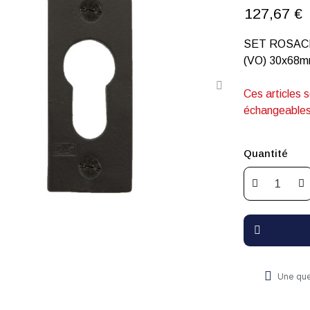
127,67 €
SET ROSACE 
(VO) 30x68
Ces articles 
échangeables
Quantité
Une que