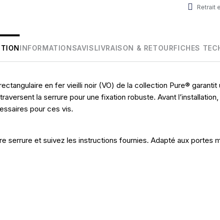
Retrait
PTION
INFORMATIONS
AVIS
LIVRAISON & RETOUR
FICHES TEC
ctangulaire en fer vieilli noir (VO) de la collection Pure® garanti
traversent la serrure pour une fixation robuste. Avant l’installatio
essaires pour ces vis.
otre serrure et suivez les instructions fournies. Adapté aux portes