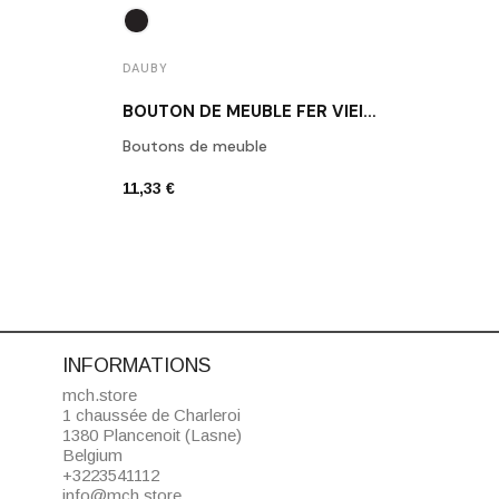
DAUBY
DAUB
BOUTON DE MEUBLE FER VIEILLI DAUBY PBU45 VO
Boutons de meuble
Daub
11,33 €
6,80 
INFORMATIONS
mch.store
1 chaussée de Charleroi
1380 Plancenoit (Lasne)
Belgium
+3223541112
info@mch.store