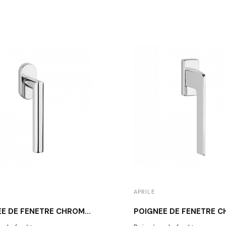
APRILE
POIGNÉE DE FENÊTRE CHROME POLI APRILE YUZA