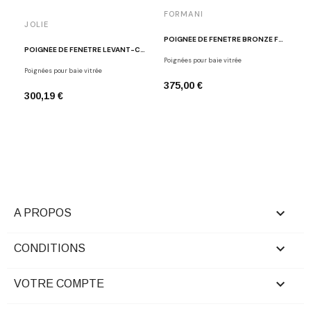
FORMANI
JOLIE
POIGNÉE DE FENÊTRE BRONZE FORMANI PB230 BR
POIGNÉE DE FENÊTRE LEVANT-COULISSANT ANVIL
Poignées pour baie vitrée
Poignées pour baie vitrée
375,00 €
300,19 €

A PROPOS

CONDITIONS

VOTRE COMPTE