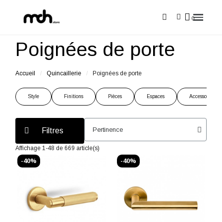
Poignées de porte
Accueil
Quincaillerie
Poignées de porte
Style
Finitions
Pièces
Espaces
Accessoires
Filtres
Affichage 1-48 de 669 article(s)
-40%
-40%