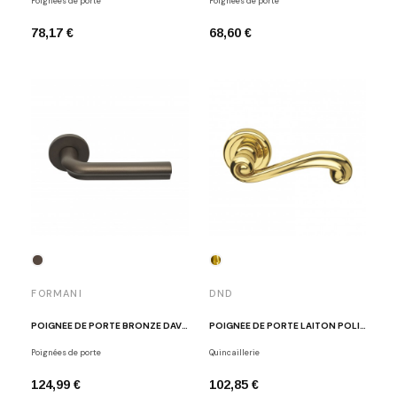
Poignées de porte
Poignées de porte
78,17 €
68,60 €
FORMANI
DND
POIGNÉE DE PORTE BRONZE DAVID ROCKWELL DR100-G BR
POIGNÉE DE PORTE LAITON POLI LADY
Poignées de porte
Quincaillerie
124,99 €
102,85 €