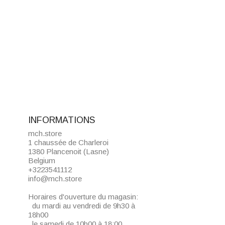
INFORMATIONS
mch.store
1 chaussée de Charleroi
1380 Plancenoit (Lasne)
Belgium
+3223541112
info@mch.store
Horaires d'ouverture du magasin:
du mardi au vendredi de 9h30 à
18h00
le samedi de 10h00 à 18:00