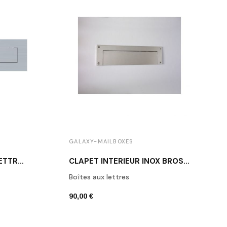
GALAXY-MAILBOXES
CLAPET DE BOÎTE AUX LETTRES INOX BROSSÉ GALAXY PLATE 400
CLAPET INTÉRIEUR INOX BROSSÉ GALAXY BACKPLATE 400
Boîtes aux lettres
90,00 €