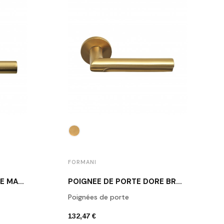
FORMANI
POIGNÉE DE PORTE DORÉ MAT FORMANI LB2-19BSQR53 IM
POIGNÉE DE PORTE DORÉ BROSSÉ DAVID ROCKWELL DR103-G IM
Poignées de porte
132,47 €