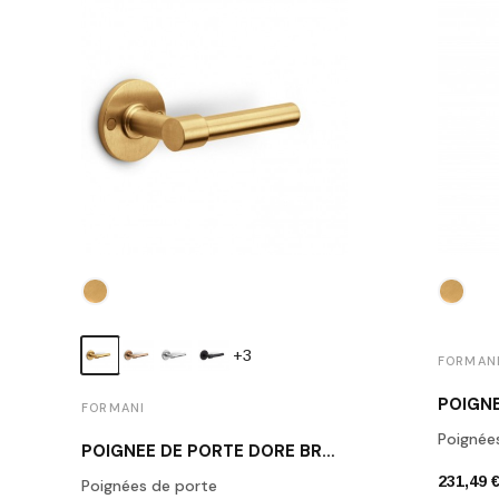
+3
FORMAN
FORMANI
Poignée
POIGNÉE DE PORTE DORÉ BROSSÉ PIET BOON PBL15/50 IM
231,49 
Poignées de porte