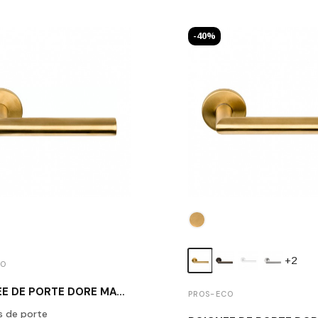
-40%
+2
CO
POIGNÉE DE PORTE DORÉ MAT THELMA
PROS-ECO
s de porte