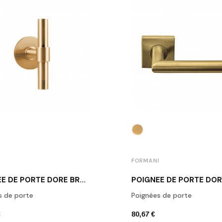
I
FORMANI
POIGNÉE DE PORTE DORÉ BROSSÉ PIET BOON PBT15/50 IM
s de porte
Poignées de porte
€
80,67 €