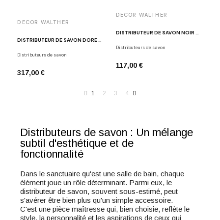
DECOR WALTHER
DECOR WALTHER
DISTRIBUTEUR DE SAVON NOIR MAT BA WSP
DISTRIBUTEUR DE SAVON DORÉ DW375 N
Distributeurs de savon
Distributeurs de savon
117,00 €
317,00 €
1
2
3
4
Distributeurs de savon : Un mélange
subtil d'esthétique et de
fonctionnalité
Dans le sanctuaire qu'est une salle de bain, chaque
élément joue un rôle déterminant. Parmi eux, le
distributeur de savon, souvent sous-estimé, peut
s'avérer être bien plus qu'un simple accessoire.
C'est une pièce maîtresse qui, bien choisie, reflète le
style, la personnalité et les aspirations de ceux qui