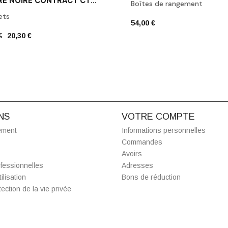
PATÈRE NOIRE CONTRACT CT HAK1 DECOR WALTHER
Boîtes de rangement
ets
54,00 €
€
20,30 €
NS
VOTRE COMPTE
ement
Informations personnelles
Commandes
Avoirs
fessionnelles
Adresses
ilisation
Bons de réduction
ection de la vie privée