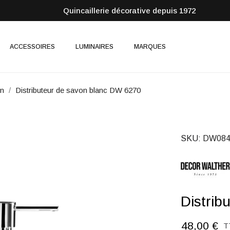
Quincaillerie décorative depuis 1972
ACCESSOIRES
LUMINAIRES
MARQUES
on
Distributeur de savon blanc DW 6270
SKU
DW084
Distrib
48,00 €
T