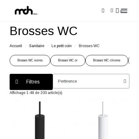
Brosses WC
Accueil
Sanitaire
Le petit coin
Brosses WC
Brosses WC noires
Brosses WC or
Brosses WC chrome
B
Filtres
Affichage 1-48 de 200 article(s)