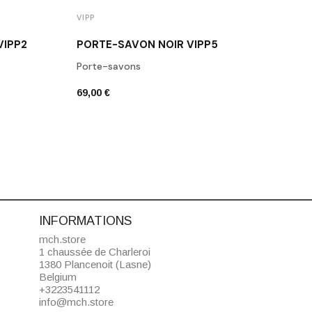
VIPP
VIPP
VIPP2
PORTE-SAVON NOIR VIPP5
POUB
Porte-savons
Poube
69,00 €
285,0
INFORMATIONS
mch.store
1 chaussée de Charleroi
1380 Plancenoit (Lasne)
Belgium
+3223541112
info@mch.store