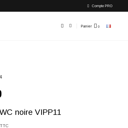
Compte PRO
Panier
4
 WC noire VIPP11
TTC