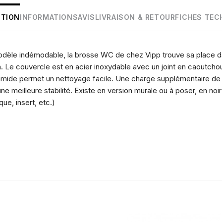
PTION
INFORMATIONS
AVIS
LIVRAISON & RETOUR
FICHES TEC
dèle indémodable, la brosse WC de chez Vipp trouve sa place dan
. Le couvercle est en acier inoxydable avec un joint en caoutcho
amide permet un nettoyage facile. Une charge supplémentaire de 
ne meilleure stabilité. Existe en version murale ou à poser, en no
ue, insert, etc.)