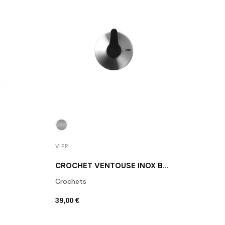
VIPP
VIPP
CROCHET VENTOUSE INOX BROSSÉ VIPP12 VIPP DENMARK
Distr
Crochets
115,0
39,00 €