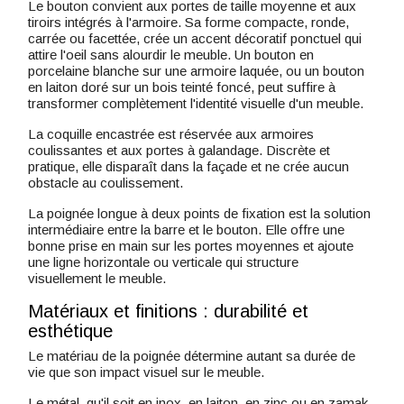
Le bouton convient aux portes de taille moyenne et aux
tiroirs intégrés à l'armoire. Sa forme compacte, ronde,
carrée ou facettée, crée un accent décoratif ponctuel qui
attire l'oeil sans alourdir le meuble. Un bouton en
porcelaine blanche sur une armoire laquée, ou un bouton
en laiton doré sur un bois teinté foncé, peut suffire à
transformer complètement l'identité visuelle d'un meuble.
La coquille encastrée est réservée aux armoires
coulissantes et aux portes à galandage. Discrète et
pratique, elle disparaît dans la façade et ne crée aucun
obstacle au coulissement.
La poignée longue à deux points de fixation est la solution
intermédiaire entre la barre et le bouton. Elle offre une
bonne prise en main sur les portes moyennes et ajoute
une ligne horizontale ou verticale qui structure
visuellement le meuble.
Matériaux et finitions : durabilité et
esthétique
Le matériau de la poignée détermine autant sa durée de
vie que son impact visuel sur le meuble.
Le métal, qu'il soit en inox, en laiton, en zinc ou en zamak