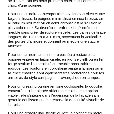
se trouve sont les deux premiers critères qui orientent le
choix d'une poignée.
Pour une armoire contemporaine aux lignes droites et aux
façades lisses, la poignée minimaliste en inox brossé, en
aluminium noir mat ou en acier chromé est la solution la
plus cohérente. Sa discrétion renforce la géométrie du
meuble sans créer de rupture visuelle. Les barres de tirage
longues, de 128 mm à 320 mm, accentuent la verticalité
des portes d'armoire et donnent au meuble une stature
affirmée.
Pour une armoire ancienne ou patinée à restaurer, la
poignée vintage en laiton ciselé, en bronze vieilli ou en fer
forgé restitue l'authenticité du meuble sans trahir son
époque. Les boutons en porcelaine peinte à la main ou en
faïence émaillée sont également très recherchés pour les
armoires de style campagne, provençal ou romantique.
Pour un dressing ou une armoire coulissante, la coquille
encastrée ou la poignée affleurante est la seule option
viable : elle s'intègre dans l'épaisseur de la façade sans
gêner le coulissement et préserve la continuité visuelle de
la surface.
Pour une armoire industrielle ou loft, la poignée en métal