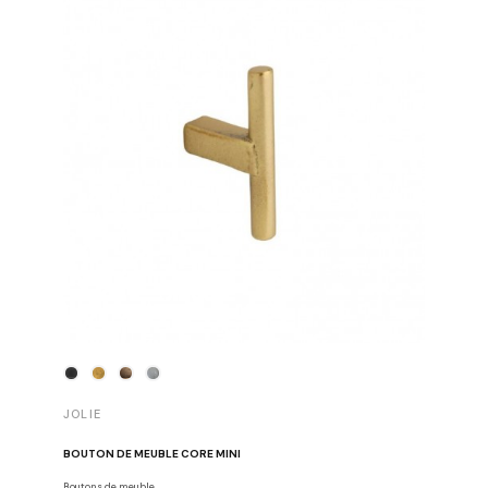
JOLIE
JOLIE
BOUTON DE MEUBLE CORE MINI
BOUTON 
Boutons de meuble
Boutons de