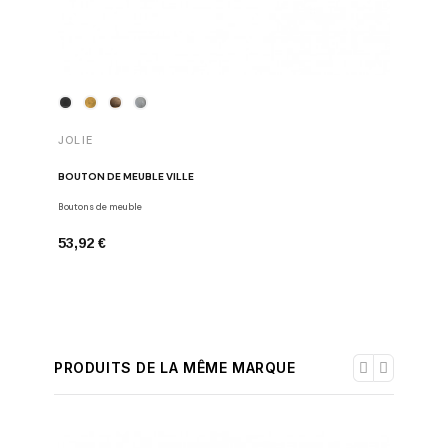
PROS-E
JOLIE
GABARIT 
BOUTON DE MEUBLE VILLE
Gabarit
Boutons de meuble
6,50 €
53,92 €
PRODUITS DE LA MÊME MARQUE