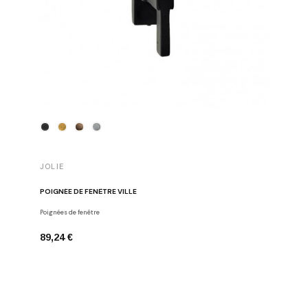
JOLIE
JOLIE
POIGNÉE DE FENÊTRE VILLE
POIGNÉE 
Poignées de fenêtre
Poignées d
89,24 €
88,60 €