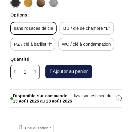
Options :
sans rosaces de clé
BB / clé de chambre "L"
PZ / clé à barillet "i"
WC / clé à condamnation
Quantité
Ajouter au panier
Disponible sur commande
— livraison estimée du
i
13 août 2026
au
18 août 2026
Une question ?