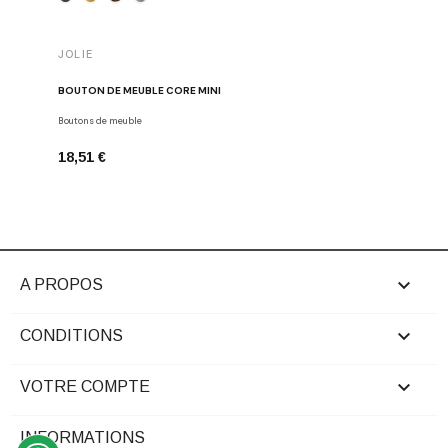
JOLIE
JOLIE
BOUTON DE MEUBLE CORE MINI
BOUTON 
Boutons de meuble
Boutons de
18,51 €
22,29 €

A PROPOS

CONDITIONS

VOTRE COMPTE
INFORMATIONS