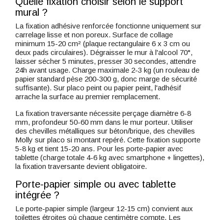
Quelle fixation choisir selon le support
mural ?
La fixation adhésive renforcée fonctionne uniquement sur
carrelage lisse et non poreux. Surface de collage
minimum 15-20 cm² (plaque rectangulaire 6 x 3 cm ou
deux pads circulaires). Dégraisser le mur à l'alcool 70°,
laisser sécher 5 minutes, presser 30 secondes, attendre
24h avant usage. Charge maximale 2-3 kg (un rouleau de
papier standard pèse 200-300 g, donc marge de sécurité
suffisante). Sur placo peint ou papier peint, l'adhésif
arrache la surface au premier remplacement.
La fixation traversante nécessite perçage diamètre 6-8
mm, profondeur 50-60 mm dans le mur porteur. Utiliser
des chevilles métalliques sur béton/brique, des chevilles
Molly sur placo si montant repéré. Cette fixation supporte
5-8 kg et tient 15-20 ans. Pour les porte-papier avec
tablette (charge totale 4-6 kg avec smartphone + lingettes),
la fixation traversante devient obligatoire.
Porte-papier simple ou avec tablette
intégrée ?
Le porte-papier simple (largeur 12-15 cm) convient aux
toilettes étroites où chaque centimètre compte. Les