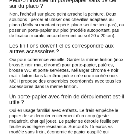
Peut-on installer un porte-papier sans percer
sur du placo ?
Non, l'adhésif sur placo peint arrache la peinture. Deux
solutions : percer et utiliser des chevilles adaptées au
placo (Molly si montant repéré, placo seul ne tient pas), ou
poser un porte-papier sur pied (modèle autoportant, pas
de fixation murale, encombrement au sol 20 x 20 cm).
Les finitions doivent-elles correspondre aux
autres accessoires ?
Oui pour cohérence visuelle. Garder la même finition (inox
brossé, noir mat, chromé) pour porte-papier, patères,
brosse WC et porte-serviettes. Mélanger chromé + noir
mat + laiton dans la même pièce crée une incohérence.
MCH propose des ensembles coordonnés avec tous les
accessoires dans la même finition.
Un porte-papier avec frein de déroulement est-il
utile ?
Oui en usage familial avec enfants. Le frein empêche le
papier de se dérouler entièrement d'un coup (geste
maladroit, chat qui joue). Le papier se déroule feuille par
feuille avec légère résistance. Surcoût 8-15 euros vs
modèle sans frein, économie de papier gaspillé qui