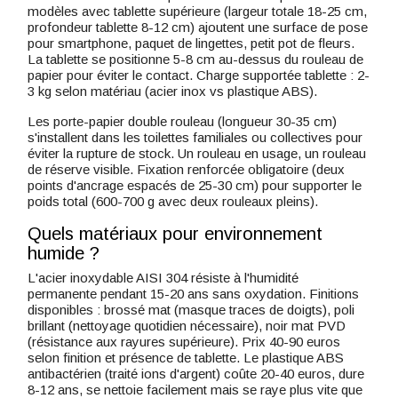
modèles avec tablette supérieure (largeur totale 18-25 cm,
profondeur tablette 8-12 cm) ajoutent une surface de pose
pour smartphone, paquet de lingettes, petit pot de fleurs.
La tablette se positionne 5-8 cm au-dessus du rouleau de
papier pour éviter le contact. Charge supportée tablette : 2-
3 kg selon matériau (acier inox vs plastique ABS).
Les porte-papier double rouleau (longueur 30-35 cm)
s'installent dans les toilettes familiales ou collectives pour
éviter la rupture de stock. Un rouleau en usage, un rouleau
de réserve visible. Fixation renforcée obligatoire (deux
points d'ancrage espacés de 25-30 cm) pour supporter le
poids total (600-700 g avec deux rouleaux pleins).
Quels matériaux pour environnement
humide ?
L'acier inoxydable AISI 304 résiste à l'humidité
permanente pendant 15-20 ans sans oxydation. Finitions
disponibles : brossé mat (masque traces de doigts), poli
brillant (nettoyage quotidien nécessaire), noir mat PVD
(résistance aux rayures supérieure). Prix 40-90 euros
selon finition et présence de tablette. Le plastique ABS
antibactérien (traité ions d'argent) coûte 20-40 euros, dure
8-12 ans, se nettoie facilement mais se raye plus vite que