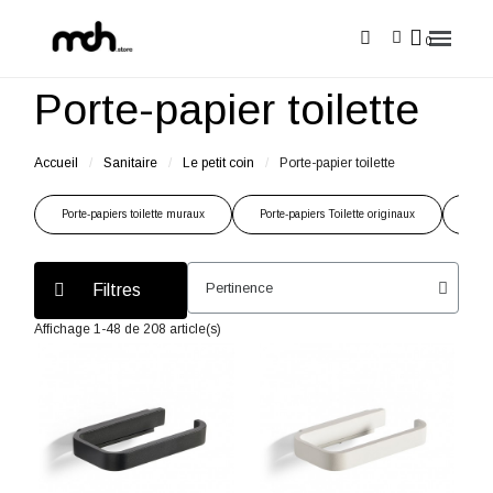
Porte-papier toilette
Accueil
Sanitaire
Le petit coin
Porte-papier toilette
Porte-papiers toilette muraux
Porte-papiers Toilette originaux
Port
Filtres
Affichage 1-48 de 208 article(s)