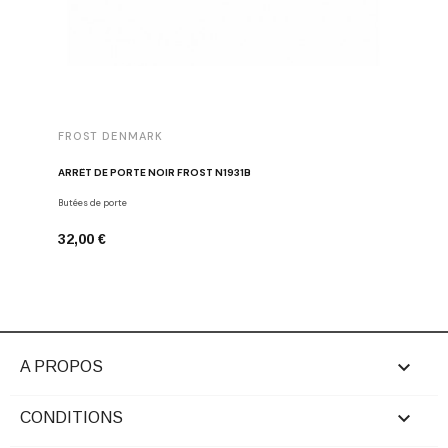
FROST DENMARK
FROST 
ARRÊT DE PORTE NOIR FROST N1931B
POIGNÉE 
Butées de porte
Poignées d
32,00 €
16,00 €

A PROPOS

CONDITIONS