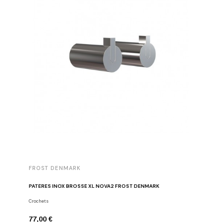
FROST DENMARK
FROST 
PATÈRES INOX BROSSÉ XL NOVA2 FROST DENMARK
PORTE-SE
Crochets
Porte-serv
77,00 €
155,00 