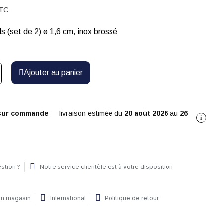
TC
s (set de 2) ø 1,6 cm, inox brossé
Ajouter au panier
 sur commande
— livraison estimée du
20 août 2026
au
26
i
stion ?
Notre service clientèle est à votre disposition
 en magasin
International
Politique de retour