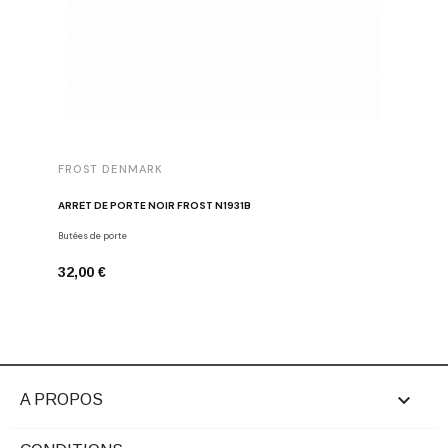
FROST DENMARK
FROST 
ARRÊT DE PORTE NOIR FROST N1931B
POIGNÉE 
Butées de porte
Poignées d
32,00 €
16,00 €

A PROPOS